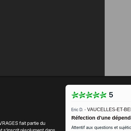
5
Eric D. -
VAUCELLES-ET-BE
Réfection d'une dépend
VRAGES fait partie du
Attentif aux questions et sujét
t s’inscrit résolument dans