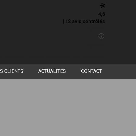
4,6
| 12 avis contrôlés
Vigilance
Vigilance
t appliquée (collecte régulière et sans sélection).
IS CLIENTS
ACTUALITÉS
CONTACT