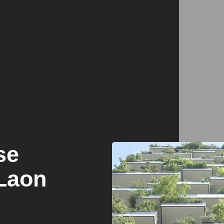
se
Laon